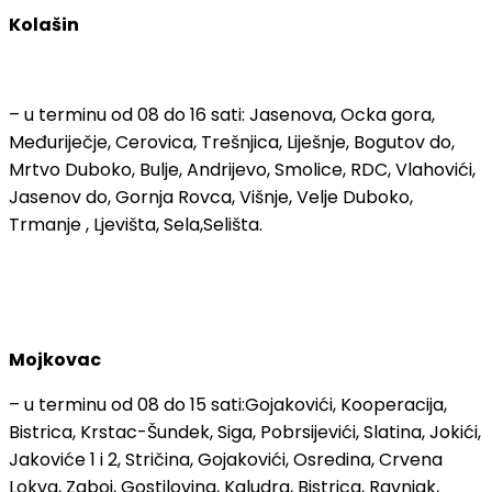
Kolašin
– u terminu od 08 do 16 sati: Jasenova, Ocka gora,
Međuriječje, Cerovica, Trešnjica, Liješnje, Bogutov do,
Mrtvo Duboko, Bulje, Andrijevo, Smolice, RDC, Vlahovići,
Jasenov do, Gornja Rovca, Višnje, Velje Duboko,
Trmanje , Ljevišta, Sela,Selišta.
Mojkovac
– u terminu od 08 do 15 sati:Gojakovići, Kooperacija,
Bistrica, Krstac-Šundek, Siga, Pobrsijevići, Slatina, Jokići,
Jakoviće 1 i 2, Stričina, Gojakovići, Osredina, Crvena
Lokva, Zaboj, Gostilovina, Kaludra, Bistrica, Ravnjak,