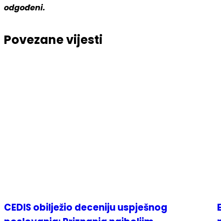
odgođeni.
Povezane vijesti
CEDIS obilježio deceniju uspješnog