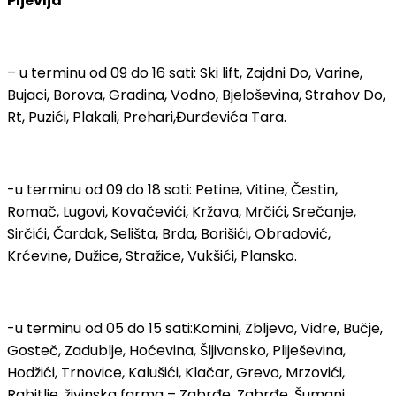
Pljevlja
– u terminu od 09 do 16 sati: Ski lift, Zajdni Do, Varine,
Bujaci, Borova, Gradina, Vodno, Bjeloševina, Strahov Do,
Rt, Puzići, Plakali, Prehari,Đurđevića Tara.
-u terminu od 09 do 18 sati: Petine, Vitine, Čestin,
Romač, Lugovi, Kovačevići, Kržava, Mrčići, Srečanje,
Sirčići, Čardak, Selišta, Brda, Borišići, Obradović,
Krćevine, Dužice, Stražice, Vukšići, Plansko.
-u terminu od 05 do 15 sati:Komini, Zbljevo, Vidre, Bučje,
Gosteč, Zadublje, Hoćevina, Šljivansko, Pliješevina,
Hodžići, Trnovice, Kalušići, Klačar, Grevo, Mrzovići,
Rabitlje, živinska farma – Zabrđe, Zabrđe, Šumani,