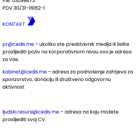
PIB: 03099873
PDV 30/31-16162-1
KONTAKT
pr@cedis.me
– ukoliko ste predstavnik medija ili želite
proslijediti poziv na korporativnom nivou ovo je adresa
za Vas.
kabinet@cedis.me
–
adresa za podnošenje zahtjeva za
sponzorstvo, donaciju ili društveno odgovornu
aktivnost
ljudski.resursi@cedis.me
– adresa na koju možete
proslijediti svoj CV.