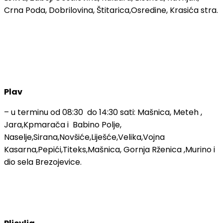
Crna Poda, Dobrilovina, Štitarica,Osredine, Krasića stra.
Plav
– u terminu od 08:30 do 14:30 sati: Mašnica, Meteh ,
Jara,Kpmarača i Babino Polje,
Naselje,Sirana,Novšiće,Liješće,Velika,Vojna
Kasarna,Pepići,Titeks,Mašnica, Gornja Rženica ,Murino i
dio sela Brezojevice.