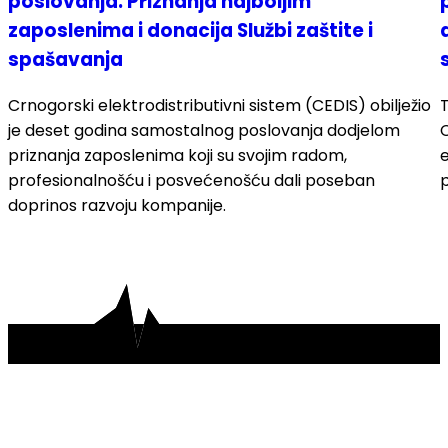
poslovanja: Priznanja najboljim
zaposlenima i donacija Službi zaštite i
spašavanja
Crnogorski elektrodistributivni sistem (CEDIS) obilježio
T
je deset godina samostalnog poslovanja dodjelom
priznanja zaposlenima koji su svojim radom,
e
profesionalnošću i posvećenošću dali poseban
p
doprinos razvoju kompanije.