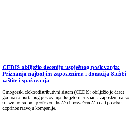
CEDIS obilježio deceniju uspješnog poslovanja:
Priznanja najboljim zaposlenima i donacija Službi
zaštite i spašavanja
Crnogorski elektrodistributivni sistem (CEDIS) obilježio je deset
godina samostalnog poslovanja dodjelom priznanja zaposlenima koji
su svojim radom, profesionalnošću i posvećenošću dali poseban
doprinos razvoju kompanije.