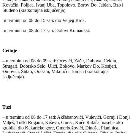
Kovački, Poljica, Ivanj Uba, Topolovo, Borov Do, Jablan, Bzo i
Studeno (kratkotrajna isključenja).
-u terminu od 08 do 15 sati: dio Veljeg Brda.
-u terminu od 08 do 17 sati: Dolovi Komanksi.
Cetinje
– u terminu od 08 do 09 sati: Oćevići, Začir, Dubova, Ceklin,
Strugari, Dobrsko Selo, Ulići, Bokovo, Markov Do, Kosijeri,
Đinovići, Štitari, Orašani, Mikulići i Tomići (kratkotrajna
isključenja).
Tuzi
– u terminu od 08 do 17 sati: Akšabanovići, Vulevići, Gornji i Donji
Milješ, Tuški Rogami, Krševo, Gurec, Kuće Rakića, naselje oko
groblja, dio Kakaricke gore, Omerbožovići, Dinoša, Planinica,