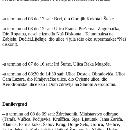
-u terminu od 08 do 17 sati: Beri, dio Gornjih Kokota i Šteke.
-u terminu od 08 do 15 sati: Ulica Franca Prešerna i Zagrebačka,
Dio Rogama, naselje između Naš Diskonta i Tehnomaksa na
Zabjelu, Dučići,Liješnje, dio ulice 4 jula (dio oko supermarket “Naš
diskont).
-u terminu od 07 do 16 sati: Ird Šume, Ulica Raka Mugoše.
-u terminu od 08:30 do 14:30 sati: Ulica Dosteja Obradovića, Ulica
Cara Lazara, dio Kraljevačke ulice, dio Cvjetne ulice, dio
Aerodromske ulice kao i Dom zdravlja na Starom Aerodromu.
Danilovgrad
– u terminu od 08 do 09 sati: Ždrebaonik, Ministarstvo odbrane
(Taraš), Vučica, Počijevka, Kruščica, Sige, Ljututuk, Jama Žarića,
Klanica, Farma koka, Šabov Krug, Donje Selo, Gorica, Međice,
Luke, Jelenak, Kula Lakića, Potkraj Šaranovića, Slatina, Dolovi