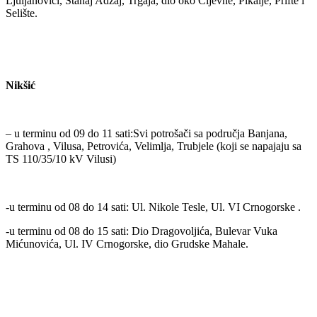
Ljuljanovići, Stanaj Adžaj, Trgaja, dio oko Cijevne, Pikalje, Prifte i
Selište.
Nikšić
– u terminu od 09 do 11 sati:Svi potrošači sa područja Banjana,
Grahova , Vilusa, Petrovića, Velimlja, Trubjele (koji se napajaju sa
TS 110/35/10 kV Vilusi)
-u terminu od 08 do 14 sati: Ul. Nikole Tesle, Ul. VI Crnogorske .
-u terminu od 08 do 15 sati: Dio Dragovoljića, Bulevar Vuka
Mićunovića, Ul. IV Crnogorske, dio Grudske Mahale.