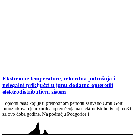
Ekstremne temperature, rekordna potrošnja i
nelegalni priključci u junu dodatno opteretili
elektrodistributivni sistem
Toplotni talas koji je u prethodnom periodu zahvatio Crnu Goru
prouzrokovao je rekordna opterećenja na elektrodistributivnoj mreži
za ovo doba godine. Na području Podgorice i