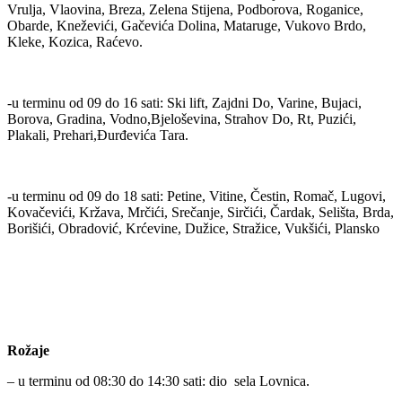
Vrulja, Vlaovina, Breza, Zelena Stijena, Podborova, Roganice,
Obarde, Kneževići, Gačevića Dolina, Mataruge, Vukovo Brdo,
Kleke, Kozica, Raćevo.
-u terminu od 09 do 16 sati: Ski lift, Zajdni Do, Varine, Bujaci,
Borova, Gradina, Vodno,Bjeloševina, Strahov Do, Rt, Puzići,
Plakali, Prehari,Đurđevića Tara.
-u terminu od 09 do 18 sati: Petine, Vitine, Čestin, Romač, Lugovi,
Kovačevići, Kržava, Mrčići, Srečanje, Sirčići, Čardak, Selišta, Brda,
Borišići, Obradović, Krćevine, Dužice, Stražice, Vukšići, Plansko
Rožaje
– u terminu od 08:30 do 14:30 sati: dio sela Lovnica.