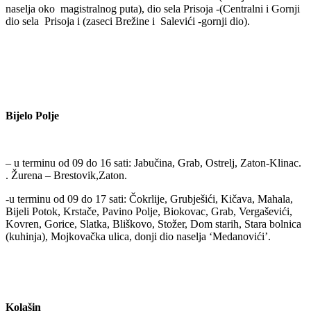
naselja oko magistralnog puta), dio sela Prisoja -(Centralni i Gornji
dio sela Prisoja i (zaseci Brežine i Salevići -gornji dio).
Bijelo Polje
– u terminu od 09 do 16 sati: Jabučina, Grab, Ostrelj, Zaton-Klinac.
. Žurena – Brestovik,Zaton.
-u terminu od 09 do 17 sati: Čokrlije, Grubješići, Kičava, Mahala,
Bijeli Potok, Krstače, Pavino Polje, Biokovac, Grab, Vergaševići,
Kovren, Gorice, Slatka, Bliškovo, Stožer, Dom starih, Stara bolnica
(kuhinja), Mojkovačka ulica, donji dio naselja ‘Medanovići’.
Kolašin