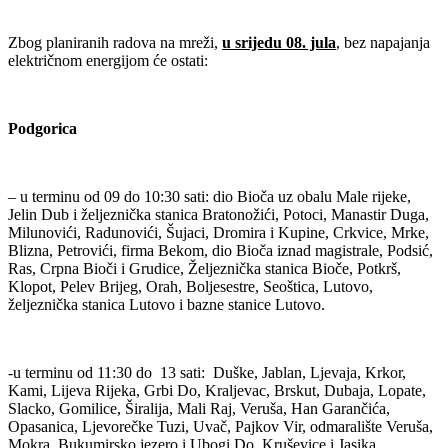
Zbog planiranih radova na mreži,
u srijedu 08. jula
, bez napajanja
električnom energijom će ostati:
Podgorica
– u terminu od 09 do 10:30 sati: dio Bioča uz obalu Male rijeke,
Jelin Dub i željeznička stanica Bratonožići, Potoci, Manastir Duga,
Milunovići, Radunovići, Šujaci, Dromira i Kupine, Crkvice, Mrke,
Blizna, Petrovići, firma Bekom, dio Bioča iznad magistrale, Podsić,
Ras, Crpna Bioči i Grudice, Željeznička stanica Bioče, Potkrš,
Klopot, Pelev Brijeg, Orah, Boljesestre, Seoštica, Lutovo,
željeznička stanica Lutovo i bazne stanice Lutovo.
-u terminu od 11:30 do 13 sati: Duške, Jablan, Ljevaja, Krkor,
Kami, Lijeva Rijeka, Grbi Do, Kraljevac, Brskut, Dubaja, Lopate,
Slacko, Gomilice, Širalija, Mali Raj, Veruša, Han Garančića,
Opasanica, Ljevorečke Tuzi, Uvač, Pajkov Vir, odmaralište Veruša,
Mokra, Bukumirsko jezero i Ubogi Do, Kruševice i Jasika.