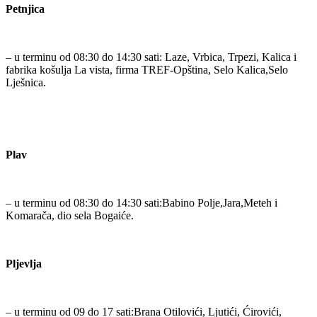
Petnjica
– u terminu od 08:30 do 14:30 sati: Laze, Vrbica, Trpezi, Kalica i
fabrika košulja La vista, firma TREF-Opština, Selo Kalica,Selo
Lješnica.
Plav
– u terminu od 08:30 do 14:30 sati:Babino Polje,Jara,Meteh i
Komarača, dio sela Bogaiće.
Pljevlja
– u terminu od 09 do 17 sati:Brana Otilovići, Ljutići, Ćirovići,