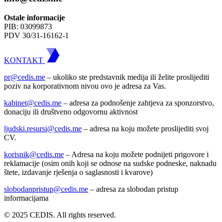
Ostale informacije
PIB: 03099873
PDV 30/31-16162-1
KONTAKT
pr@cedis.me
– ukoliko ste predstavnik medija ili želite proslijediti
poziv na korporativnom nivou ovo je adresa za Vas.
kabinet@cedis.me
–
adresa za podnošenje zahtjeva za sponzorstvo,
donaciju ili društveno odgovornu aktivnost
ljudski.resursi@cedis.me
– adresa na koju možete proslijediti svoj
CV.
korisnik
@cedis.me
– Adresa na koju mo
žete podnijeti prigovore i
reklamacije (osim onih koji se odnose na sudske podneske, naknadu
štete, izdavanje rješenja o saglasnosti i kvarove)
slobodanpristup@cedis.me
– adresa za slobodan pristup
informacijama
© 2025 CEDIS. All rights reserved.