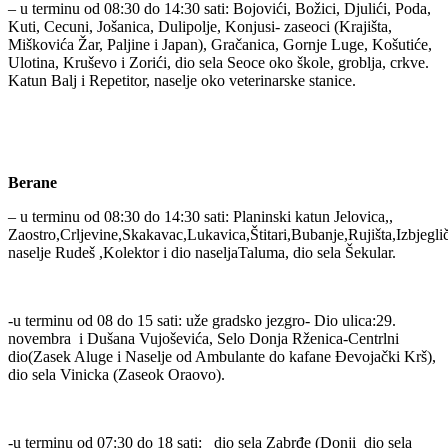
– u terminu od 08:30 do 14:30 sati: Bojovići, Božici, Djulići, Poda,
Kuti, Cecuni, Jošanica, Dulipolje, Konjusi- zaseoci (Krajišta,
Miškovića Žar, Paljine i Japan), Gračanica, Gornje Luge, Košutiće,
Ulotina, Kruševo i Zorići, dio sela Seoce oko škole, groblja, crkve.
Katun Balj i Repetitor, naselje oko veterinarske stanice.
Berane
– u terminu od 08:30 do 14:30 sati: Planinski katun Jelovica,,
Zaostro,Crljevine,Skakavac,Lukavica,Štitari,Bubanje,Rujišta,Izbjegli
naselje Rudeš ,Kolektor i dio naseljaTaluma, dio sela Šekular.
-u terminu od 08 do 15 sati: uže gradsko jezgro- Dio ulica:29.
novembra i Dušana Vujoševića, Selo Donja Rženica-Centrlni
dio(Zasek Aluge i Naselje od Ambulante do kafane Đevojački Krš),
dio sela Vinicka (Zaseok Oraovo).
-u terminu od 07:30 do 18 sati: dio sela Zabrđe (Donji dio sela