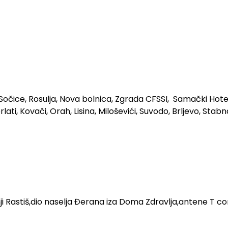
a Sočice, Rosulja, Nova bolnica, Zgrada CFSSI, Samački Hotel
ati, Kovači, Orah, Lisina, Miloševići, Suvodo, Brljevo, Stab
Donji Rastiš,dio naselja Đerana iza Doma Zdravlja,antene T