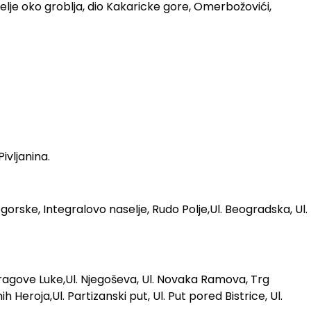
aselje oko groblja, dio Kakaricke gore, Omerbožovići,
ivljanina.
gorske, Integralovo naselje, Rudo Polje,Ul. Beogradska, Ul.
dio Dragove Luke,Ul. Njegoševa, Ul. Novaka Ramova, Trg
h Heroja,Ul. Partizanski put, Ul. Put pored Bistrice, Ul.