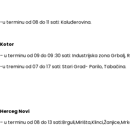
-u terminu od 08 do 11 sati: Kaluđerovina.
Kotor
– u terminu od 09 do 09 :30 sati: Industrijska zona Grbalj, R
-u treminu od 07 do 17 sati: Stari Grad- Parilo, Tabačina.
Herceg Novi
– u terminu od 08 do 13 sati:Brguli,Mirišta,Klinci,Žanjice,Mr