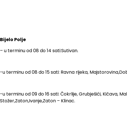
Bijelo Polje
– u terminu od 08 do 14 sati:Sutivan.
-u terminu od 08 do 15 sati: Ravna rijeka, Majstorovina,D
-u terminu od 09 do 16 sati: Čokrlije, Grubješići, Kičava, Ma
Stožer,Zaton,Ivanje,Zaton – Klinac.