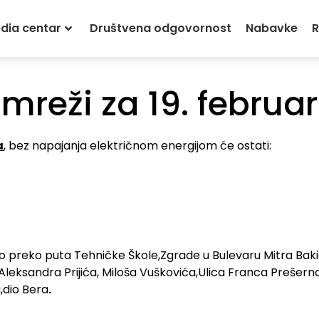
ovi na mreži za 19. februar
dia centar
Društvena odgovornost
Nabavke
R
mreži za 19. februar
a
, bez napajanja električnom energijom će ostati:
do preko puta Tehničke Škole,Zgrade u Bulevaru Mitra Bak
Aleksandra Prijića, Miloša Vuškovića,Ulica Franca Prešern
a,dio Bera
.