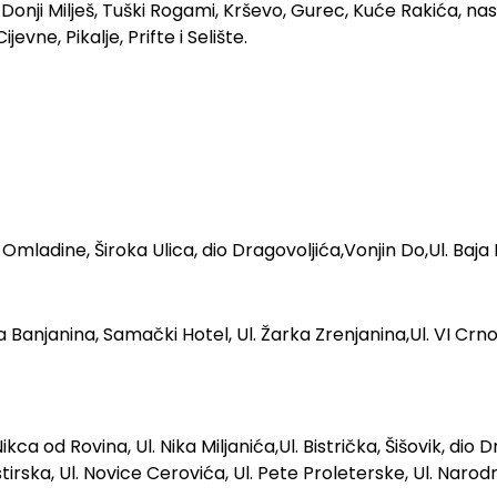
 i Donji Milješ, Tuški Rogami, Krševo, Gurec, Kuće Rakića, n
jevne, Pikalje, Prifte i Selište.
Omladine, Široka Ulica, dio Dragovoljića,Vonjin Do,Ul. Baja P
 Banjanina, Samački Hotel, Ul. Žarka Zrenjanina,Ul. VI Crno
 Nikca od Rovina, Ul. Nika Miljanića,Ul. Bistrička, Šišovik, 
tirska, Ul. Novice Cerovića, Ul. Pete Proleterske, Ul. Narodni