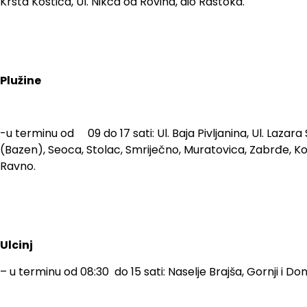
Krsta Kostića, Ul. Nikca od Rovina, dio Rastoka.
Plužine
-u terminu od 09 do 17 sati: Ul. Baja Pivljanina, Ul. Lazar
(Bazen), Seoca, Stolac, Smriječno, Muratovica, Zabrđe, Korl
Ravno.
Ulcinj
– u terminu od 08:30 do 15 sati: Naselje Brajša, Gornji i 