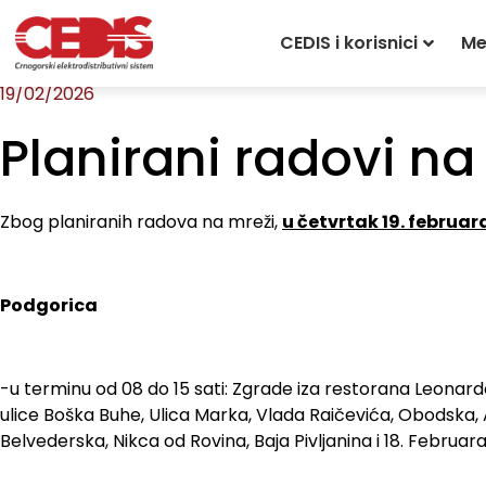
Početna
»
Servisne informacije
»
Planirani rad
CEDIS i korisnici
Me
19/02/2026
Planirani radovi na 
Zbog planiranih radova na mreži,
u četvrtak 19. februar
Podgorica
-u terminu od 08 do 15 sati: Zgrade iza restorana Leonar
ulice Boška Buhe, Ulica Marka, Vlada Raičevića, Obodska, 
Belvederska, Nikca od Rovina, Baja Pivljanina i 18. Februar