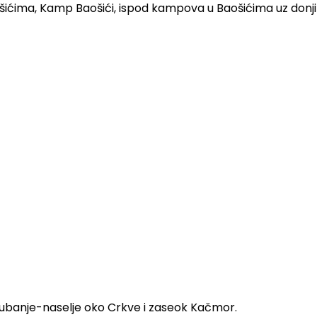
šićima, Kamp Baošići, ispod kampova u Baošićima uz donji
a Bubanje-naselje oko Crkve i zaseok Kačmor.