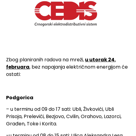
Zbog planiranih radova na mreži,
u utorak 24.
februara
, bez napajanja električnom energijom će
ostati:
Podgorica
– u terminu od 09 do 17 sati: Ubli, Živkovići, Ubli
Prisoja, Prelevići, Bezjovo, Cvilin, Orahovo, Lazorci,
Građen, Toke i Korita.
-u terminu od 08 do 15 sati: Ulica Aleksandra Lesa