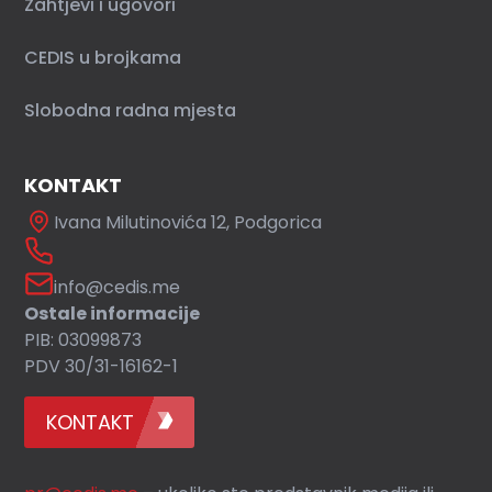
Zahtjevi i ugovori
CEDIS u brojkama
Slobodna radna mjesta
KONTAKT
Ivana Milutinovića 12, Podgorica
info@cedis.me
Ostale informacije
PIB: 03099873
PDV 30/31-16162-1
KONTAKT