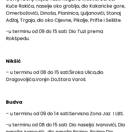
Kuće Rakića, naselje oko groblja, dio Kakaricke gore,
Omerbožovići, Dinoša, Planinica, Ljuljanovići, Stanaj
Adžaj, Trgaja, dio oko Cijevne, Pikalje, Prifte i Selište.
-u terminu od 09 do 15 sati: Dio Tuzi prema
Rokšpedu.
Nikšić
– u terminu od 08 do 15 sati:Široka Ulica,dio
Dragovoljića,Vonjin Do,Stara Varoš.
Budva
– u terminu od 09 do 14 sati:Servisna Zona Jaz I LBS.
-u terminu od 08 do 15 sati: Dio naselja: Ivanovići, Dio
naselja: Ivanovići , dio naselja Rozino, Rozino,Dio