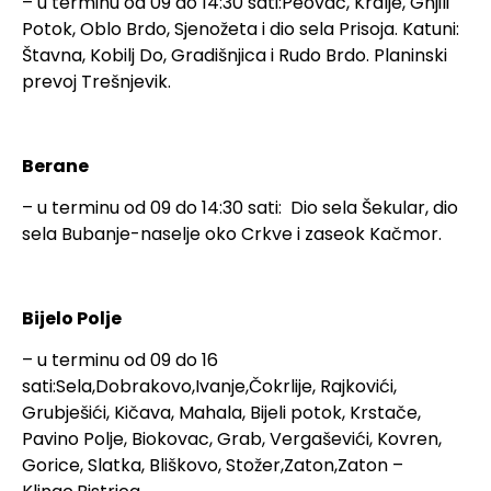
– u terminu od 09 do 14:30 sati:Peovac, Kralje, Gnjili
Potok, Oblo Brdo, Sjenožeta i dio sela Prisoja. Katuni:
Štavna, Kobilj Do, Gradišnjica i Rudo Brdo. Planinski
prevoj Trešnjevik.
Berane
– u terminu od 09 do 14:30 sati: Dio sela Šekular, dio
sela Bubanje-naselje oko Crkve i zaseok Kačmor.
Bijelo Polje
– u terminu od 09 do 16
sati:Sela,Dobrakovo,Ivanje,Čokrlije, Rajkovići,
Grubješići, Kičava, Mahala, Bijeli potok, Krstače,
Pavino Polje, Biokovac, Grab, Vergaševići, Kovren,
Gorice, Slatka, Bliškovo, Stožer,Zaton,Zaton –