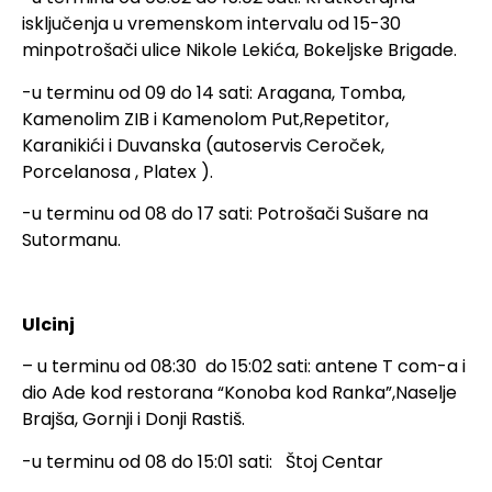
isključenja u vremenskom intervalu od 15-30
minpotrošači ulice Nikole Lekića, Bokeljske Brigade.
-u terminu od 09 do 14 sati: Aragana, Tomba,
Kamenolim ZIB i Kamenolom Put,Repetitor,
Karanikići i Duvanska (autoservis Ceroček,
Porcelanosa , Platex ).
-u terminu od 08 do 17 sati: Potrošači Sušare na
Sutormanu.
Ulcinj
– u terminu od 08:30 do 15:02 sati: antene T com-a i
dio Ade kod restorana “Konoba kod Ranka”,Naselje
Brajša, Gornji i Donji Rastiš.
-u terminu od 08 do 15:01 sati: Štoj Centar