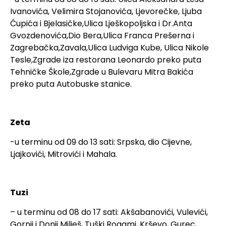
Ivanovića, Velimira Stojanovića, Ljevorečke, Ljuba
Ćupića i Bjelasičke,Ulica Lješkopoljska i Dr.Anta
Gvozdenovića,Dio Bera,Ulica Franca Prešerna i
Zagrebačka,Zavala,Ulica Ludviga Kube, Ulica Nikole
Tesle,Zgrade iza restorana Leonardo preko puta
Tehničke Škole,Zgrade u Bulevaru Mitra Bakića
preko puta Autobuske stanice.
Zeta
-u terminu od 09 do 13 sati: Srpska, dio Cijevne,
Ljajkovići, Mitrovići i Mahala.
Tuzi
– u terminu od 08 do 17 sati: Akšabanovići, Vulevići,
Gornji i Donji Milješ, Tuški Rogami, Krševo, Gurec,