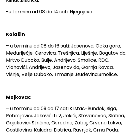
Klinac,Bistrica.
-u terminu od 08 do 14 sati: Njegnjevo
Kolašin
– u terminu od 08 do 16 sati: Jasenova, Ocka gora,
Međuriječje, Cerovica, Trešnjica, Liješnje, Bogutov do,
Mrtvo Duboko, Bulje, Andrijevo, Smolice, RDC,
Vlahovići, Andrijevo, Jasenov do, Gornja Rovca,
Višnje, Velje Duboko, Trmanje ,Đuđevina,Smolice.
Mojkovac
– u terminu od 09 do 17 sati:Krstac-Šundek, Siga,
Pobrsijevići, Jakovići 1 i 2, Jokići, Stevanovac, Slatina,
Gojakovići, Stričine, Osredina, Zaboj, Crvena Lokva,
Gostilovina, Kaludra, Bistrica, Ravnjak, Crna Poda,