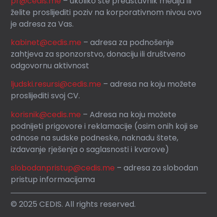
pr@cedis.me
– ukoliko ste predstavnik medija ili
želite proslijediti poziv na korporativnom nivou ovo
je adresa za Vas.
kabinet@cedis.me
–
adresa za podnošenje
zahtjeva za sponzorstvo, donaciju ili društveno
odgovornu aktivnost
ljudski.resursi@cedis.me
– adresa na koju možete
proslijediti svoj CV.
korisnik
@cedis.me
– Adresa na koju mo
žete
podnijeti prigovore i reklamacije (osim onih koji se
odnose na sudske podneske, naknadu štete,
izdavanje rješenja o saglasnosti i kvarove)
slobodanpristup@cedis.me
– adresa za slobodan
pristup informacijama
© 2025 CEDIS. All rights reserved.