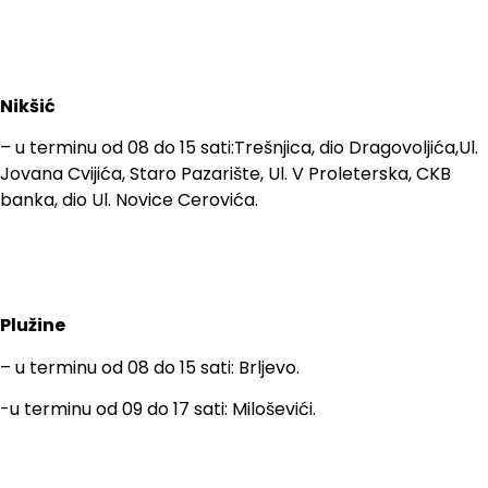
Nikšić
– u terminu od 08 do 15 sati:Trešnjica, dio Dragovoljića,Ul.
Jovana Cvijića, Staro Pazarište, Ul. V Proleterska, CKB
banka, dio Ul. Novice Cerovića.
Plužine
– u terminu od 08 do 15 sati: Brljevo.
-u terminu od 09 do 17 sati: Miloševići.