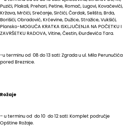
Puzići, Plakali, Prehari, Petine, Romač, Lugovi, Kovačevići,
Kržava, Mrčići, Srečanje, Sirčići, Čardak, Selišta, Brda,
Borišići, Obradović, Krćevine, Dužice, Stražice, Vukšići,
Plansko-MOGUĆA KRATKA ISKLJUČENJA NA POČETKU I
ZAVRŠETKU RADOVA, Vitine, Čestin, Đurđevića Tara.
-u terminu od 08 do 13 sati: Zgrada u ul. Mila Perunučića
pored Breznice.
Rožaje
– u terminu od do 10 do 12 sati: Komplet područje
Opštine Rožaje.