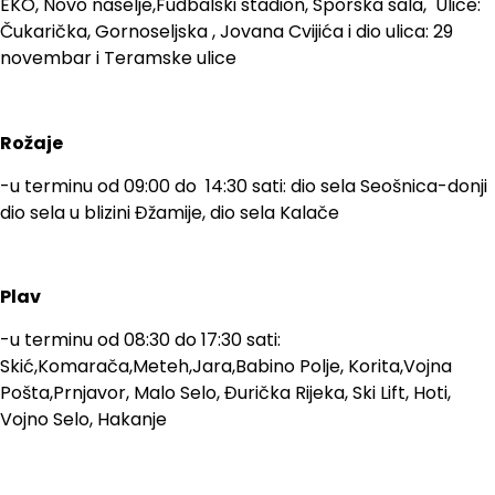
EKO, Novo naselje,Fudbalski stadion, Sporska sala, Ulice:
Čukarička, Gornoseljska , Jovana Cvijića i dio ulica: 29
novembar i Teramske ulice
Rožaje
-u terminu od 09:00 do 14:30 sati: dio sela Seošnica-donji
dio sela u blizini Đžamije, dio sela Kalače
Plav
-u terminu od 08:30 do 17:30 sati:
Skić,Komarača,Meteh,Jara,Babino Polje, Korita,Vojna
Pošta,Prnjavor, Malo Selo, Đurička Rijeka, Ski Lift, Hoti,
Vojno Selo, Hakanje