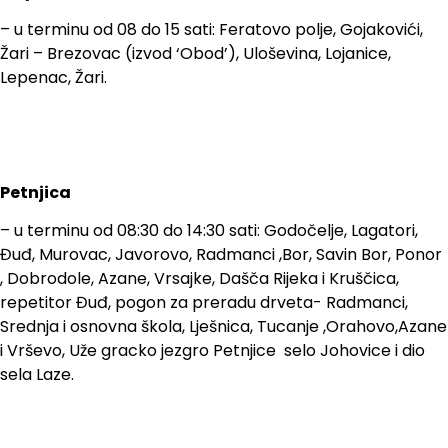
– u terminu od 08 do 15 sati: Feratovo polje, Gojakovići,
Žari – Brezovac (izvod ‘Obod’), Uloševina, Lojanice,
Lepenac, Žari.
Petnjica
– u terminu od 08:30 do 14:30 sati: Godočelje, Lagatori,
Đuđ, Murovac, Javorovo, Radmanci ,Bor, Savin Bor, Ponor
, Dobrodole, Azane, Vrsajke, Dašča Rijeka i Kruščica,
repetitor Đuđ, pogon za preradu drveta- Radmanci,
Srednja i osnovna škola, Lješnica, Tucanje ,Orahovo,Azane
i Vrševo, Uže gracko jezgro Petnjice selo Johovice i dio
sela Laze.