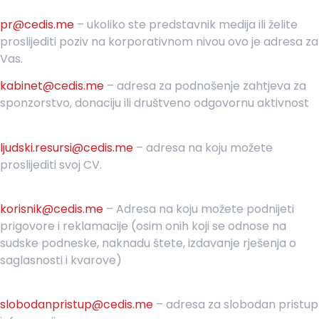
pr@cedis.me
– ukoliko ste predstavnik medija ili želite
proslijediti poziv na korporativnom nivou ovo je adresa za
Vas.
kabinet@cedis.me
–
adresa za podnošenje zahtjeva za
sponzorstvo, donaciju ili društveno odgovornu aktivnost
ljudski.resursi@cedis.me
– adresa na koju možete
proslijediti svoj CV.
korisnik
@cedis.me
– Adresa na koju mo
žete podnijeti
prigovore i reklamacije (osim onih koji se odnose na
sudske podneske, naknadu štete, izdavanje rješenja o
saglasnosti i kvarove)
slobodanpristup@cedis.me
– adresa za slobodan pristup