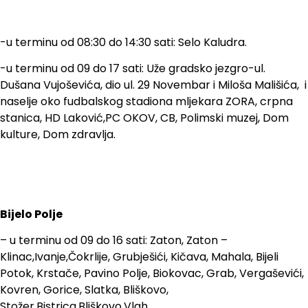
-u terminu od 08:30 do 14:30 sati: Selo Kaludra.
-u terminu od 09 do 17 sati: Uže gradsko jezgro-ul.
Dušana Vujoševića, dio ul. 29 Novembar i Miloša Mališića, i
naselje oko fudbalskog stadiona mljekara ZORA, crpna
stanica, HD Laković,PC OKOV, CB, Polimski muzej, Dom
kulture, Dom zdravlja.
Bijelo Polje
– u terminu od 09 do 16 sati: Zaton, Zaton –
Klinac,Ivanje,Čokrlije, Grubješići, Kičava, Mahala, Bijeli
Potok, Krstače, Pavino Polje, Biokovac, Grab, Vergaševići,
Kovren, Gorice, Slatka, Bliškovo,
Stožer,Bistrica,Bliškovo,Vlah.