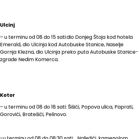
Ulcinj
– u terminu od 08 do 15 sati:dio Donjeg Štoja kod hotela
Emerald, dio Ulcinja kod Autobuske Stanice, Naselje
Gornja Klezna, dio Ulcinja preko puta Autobuske Stanice-
zgrade Nedim Komerca.
Kotor
– u terminu od 08 do 18 sati: Šišići, Popova ulica, Paprati,
Gorovići, Bratešići, Pelinovo.
-u terminu od 08 do 08:30 sati: Nalježići, kamenolom