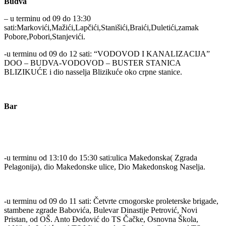
Budva
– u terminu od 09 do 13:30
sati:Markovići,Mažići,Lapčići,Stanišići,Braići,Duletići,zamak
Pobore,Pobori,Stanjevići.
-u terminu od 09 do 12 sati: “VODOVOD I KANALIZACIJA”
DOO – BUDVA-VODOVOD – BUSTER STANICA
BLIZIKUĆE i dio nasselja Blizikuće oko crpne stanice.
Bar
-u terminu od 13:10 do 15:30 sati:ulica Makedonska( Zgrada
Pelagonija), dio Makedonske ulice, Dio Makedonskog Naselja.
-u terminu od 09 do 11 sati: Četvrte crnogorske proleterske brigade,
stambene zgrade Babovića, Bulevar Dinastije Petrović, Novi
Pristan, od OŠ. Anto Đedović do TS Čačke, Osnovna Škola,