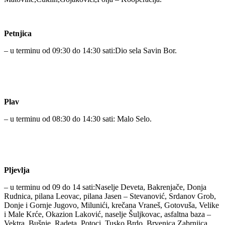
Petnjica
– u terminu od 09:30 do 14:30 sati:Dio sela Savin Bor.
Plav
– u terminu od 08:30 do 14:30 sati: Malo Selo.
Pljevlja
– u terminu od 09 do 14 sati:Naselje Deveta, Bakrenjače, Donja
Rudnica, pilana Leovac, pilana Jasen – Stevanović, Srdanov Grob,
Donje i Gornje Jugovo, Milunići, krečana Vraneš, Gotovuša, Velike
i Male Krće, Okazion Laković, naselje Šuljkovac, asfaltna baza –
Vektra, Bušnje, Radeta, Potoci, Tusko Brdo, Brvenica,Zabrnjica,