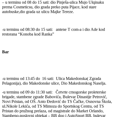
– u terminu od 08 do 15 sati: dio Pinješa-ulica Mujo Ulqinaku
prema Cosmeticsu, dio grada preko puta Pijace, kod stare
autobuske,dio grada uz ulicu Majke Tereze.
-u terminu od 08:30 do 15 sati: antene T com-a i dio Ade kod
restorana “Konoba kod Ranka”
Bar
-u terminu od 13:45 do 16 sati: Ulica Makedonska( Zgrada
Pelagonija), dio Makedonske ulice, Dio Makedonskog Naselja.
-u terminu od 09 do 11:30 sati: Četvrte crnogorske proleterske
brigade, stambene zgrade Babovića, Bulevar Dinastije Petrović,
Novi Pristan, od OŠ. Anto Đedović do TS Čačke, Osnovna Škola,
ul.Nikole Lekića, od TS Mimoza do Sportskog Centra, od TS
Pristan do pružnog prelaza, od magistrale do Market Orlando,
Stambeno-poslovni objekat – BB doo i AutoSport BB, bulevar