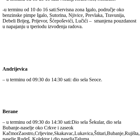
-u terminu od 10 do 16 sati:Servisna zona Igalo, područje oko
benzinske pimpe Igalo, Sutorina, Njivice, Prevlaka, Travunija,
Debeli Brijeg, Prijevor, Šćepoševići, Lučići – smanjena pouzdanost
u napajanju u tperiodu izvođenja radova.
Andrijevica
– u terminu od 09:30 do 14:30 sati: dio sela Seoce.
Berane
– u terminu od 09:30 do 14:30 sati:Dio sela Šekular, dio sela
Bubanje-naselje oko Crkve i zaseok
KačmorZaostro,Crljevine,Skakavac,Lukavica,Štitari,Bubanje,Rujišta,
naselje Rudeš ,Kolektor i dio naseljaTaluma.