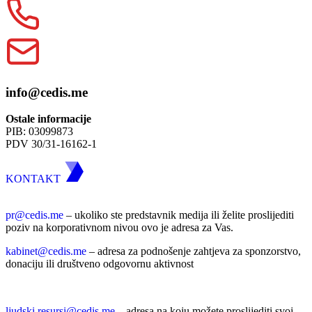
info@cedis.me
Ostale informacije
PIB: 03099873
PDV 30/31-16162-1
KONTAKT
pr@cedis.me
– ukoliko ste predstavnik medija ili želite proslijediti
poziv na korporativnom nivou ovo je adresa za Vas.
kabinet@cedis.me
–
adresa za podnošenje zahtjeva za sponzorstvo,
donaciju ili društveno odgovornu aktivnost
ljudski.resursi@cedis.me
– adresa na koju možete proslijediti svoj