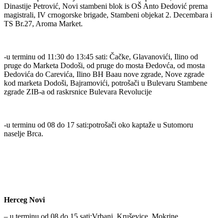
Dinastije Petrović, Novi stambeni blok is OŠ Anto Đedović prema
magistrali, IV crnogorske brigade, Stambeni objekat 2. Decembara i
TS Br.27, Aroma Market.
-u terminu od 11:30 do 13:45 sati: Čačke, Glavanovići, Ilino od
pruge do Marketa Dodoši, od pruge do mosta Đedovća, od mosta
Đedovića do Carevića, Ilino BH Baau nove zgrade, Nove zgrade
kod marketa Dodoši, Bajramovići, potrošači u Bulevaru Stambene
zgrade ZIB-a od raskrsnice Bulevara Revolucije
-u terminu od 08 do 17 sati:potrošači oko kaptaže u Sutomoru
naselje Brca.
Herceg Novi
– u terminu od 08 do 15 sati:Vrbanj, Kruševice, Mokrine.