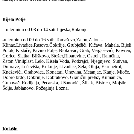
Bijelo Polje
– u terminu od 08 do 14 sati:Lijeska,Rakonje.
-u terminu od 09 do 16 sati: Tomaševo,Zaton,Zaton –
Klinac,Livadice,Rasovo,Čokrlije, Grubješići, Kičava, Mahala, Bijeli
Potok, Krstače, Pavino Polje, Biokovac, Grab, Vergaševići, Kovren,
Gorice, Slatka, Bliškovo, Stožer,Ribarevine, Ostrelj, Ramčina,
Zaton,Vinilplast, Lelo, Kisela Voda, Potkrajci, Njegnjevo, Sutivan,
Dubrave, Lećevišta, Kukulje, Livadice, Sela, Oluja, Eko petrol,
Kneževići, Orahovica, Konatari, Unevina, Metanjac, Kanje, Mioče,
Dobro brdo, Dobrinje, Dobrakovo, Granični prelaz, Kumanica,
Gubavač, Rodijelja, Pećarska, Ušanovići, Žiljak, Bistrica, Mojstir,
Šolje, Jablanovo, Požeginja,Lozna.
Kolašin