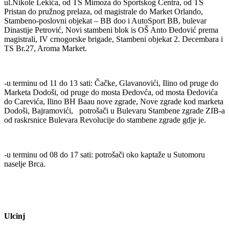
ul.Nikole Lekića, od TS Mimoza do Sportskog Centra, od TS
Pristan do pružnog prelaza, od magistrale do Market Orlando,
Stambeno-poslovni objekat – BB doo i AutoSport BB, bulevar
Dinastije Petrović, Novi stambeni blok is OŠ Anto Đedović prema
magistrali, IV crnogorske brigade, Stambeni objekat 2. Decembara i
TS Br.27, Aroma Market.
-u terminu od 11 do 13 sati: Čačke, Glavanovići, Ilino od pruge do
Marketa Dodoši, od pruge do mosta Đedovća, od mosta Đedovića
do Carevića, Ilino BH Baau nove zgrade, Nove zgrade kod marketa
Dodoši, Bajramovići, potrošači u Bulevaru Stambene zgrade ZIB-a
od raskrsnice Bulevara Revolucije do stambene zgrade gdje je.
-u terminu od 08 do 17 sati: potrošači oko kaptaže u Sutomoru
naselje Brca.
Ulcinj