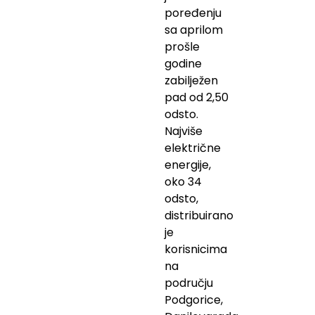
poređenju
sa aprilom
prošle
godine
zabilježen
pad od 2,50
odsto.
Najviše
električne
energije,
oko 34
odsto,
distribuirano
je
korisnicima
na
području
Podgorice,