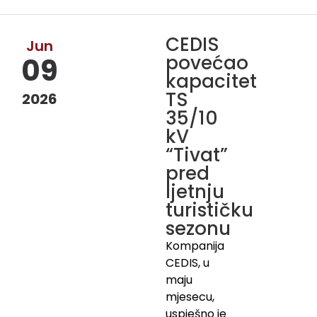
CEDIS
Jun
povećao
09
kapacitet
TS
2026
35/10
kV
“Tivat”
pred
ljetnju
turističku
sezonu
Kompanija
CEDIS, u
maju
mjesecu,
uspješno je