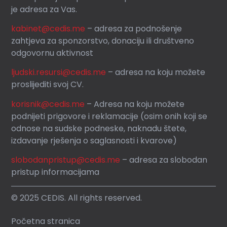
je adresa za Vas.
kabinet@cedis.me
–
adresa za podnošenje
zahtjeva za sponzorstvo, donaciju ili društveno
odgovornu aktivnost
ljudski.resursi@cedis.me
– adresa na koju možete
proslijediti svoj CV.
korisnik
@cedis.me
– Adresa na koju mo
žete
podnijeti prigovore i reklamacije (osim onih koji se
odnose na sudske podneske, naknadu štete,
izdavanje rješenja o saglasnosti i kvarove)
slobodanpristup@cedis.me
– adresa za slobodan
pristup informacijama
© 2025 CEDIS. All rights reserved.
Početna stranica