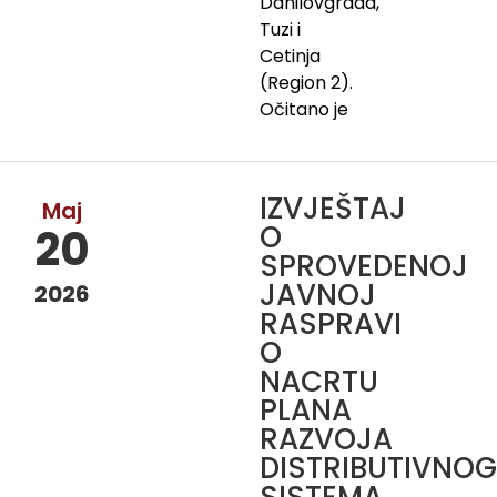
Danilovgrada,
Tuzi i
Cetinja
(Region 2).
Očitano je
IZVJEŠTAJ
Maj
O
20
SPROVEDENOJ
JAVNOJ
2026
RASPRAVI
O
NACRTU
PLANA
RAZVOJA
DISTRIBUTIVNOG