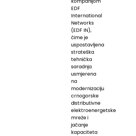
kompanijom
EDF
International
Networks
(EDF IN),
čime je
uspostavljena
strateška
tehnička
saradnja
usmjerena
na
modernizaciju
crnogorske
distributivne
elektroenergetske
mreže i
jačanje
kapaciteta