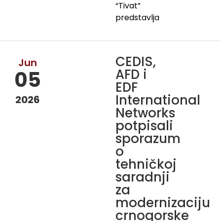
“Tivat”
predstavlja
CEDIS,
Jun
AFD i
05
EDF
International
2026
Networks
potpisali
sporazum
o
tehničkoj
saradnji
za
modernizaciju
crnogorske