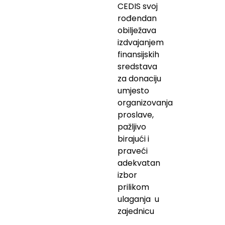
CEDIS svoj
rođendan
obilježava
izdvajanjem
finansijskih
sredstava
za donaciju
umjesto
organizovanja
proslave,
pažljivo
birajući i
praveći
adekvatan
izbor
prilikom
ulaganja u
zajednicu