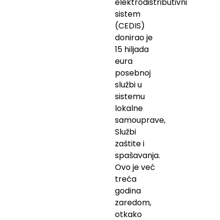
elektrodistributivni
sistem
(CEDIS)
donirao je
15 hiljada
eura
posebnoj
službi u
sistemu
lokalne
samouprave,
Službi
zaštite i
spašavanja.
Ovo je već
treća
godina
zaredom,
otkako