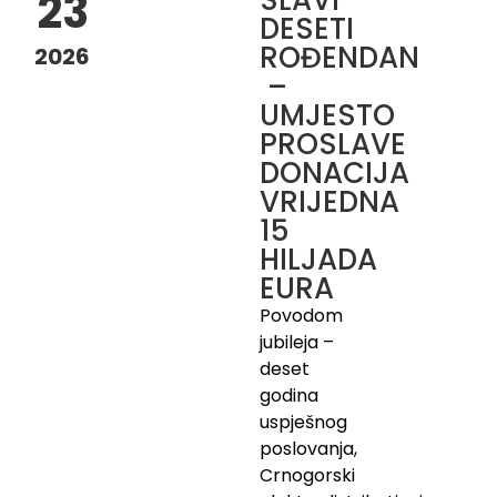
SLAVI
23
DESETI
ROĐENDAN
2026
–
UMJESTO
PROSLAVE
DONACIJA
VRIJEDNA
15
HILJADA
EURA
Povodom
jubileja –
deset
godina
uspješnog
poslovanja,
Crnogorski