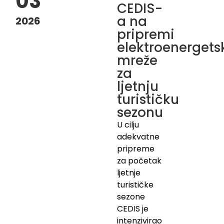
03
CEDIS-
a na
2026
pripremi
elektroenergets
mreže
za
ljetnju
turističku
sezonu
U cilju
adekvatne
pripreme
za početak
ljetnje
turističke
sezone
CEDIS je
intenzivirao