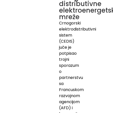
distributivne
elektroenergets
mreže
Crnogorski
elektrodistributivni
sistem
(CEDIS)
juče je
potpisao
trojni
sporazum
o
partnerstvu
sa
Francuskom
razvojnom
agencijom
(AFD) i