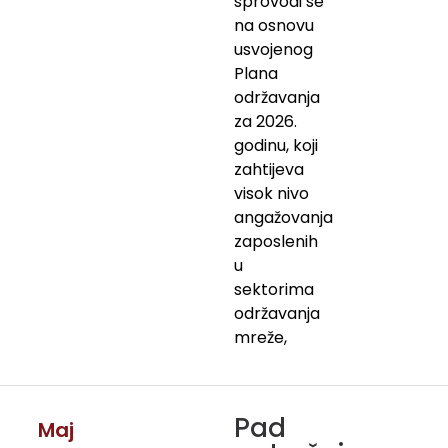
sprovodi se
na osnovu
usvojenog
Plana
održavanja
za 2026.
godinu, koji
zahtijeva
visok nivo
angažovanja
zaposlenih
u
sektorima
održavanja
mreže,
Pad
Maj