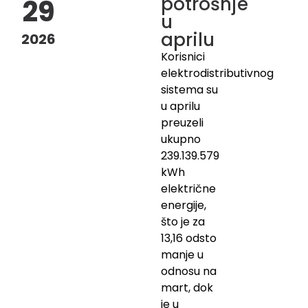
potrošnje
29
u
aprilu
2026
Korisnici
elektrodistributivnog
sistema su
u aprilu
preuzeli
ukupno
239.139.579
kWh
električne
energije,
što je za
13,16 odsto
manje u
odnosu na
mart, dok
je u