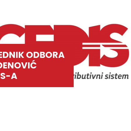
JEDNIK ODBORA
ĐENOVIĆ
IS-A