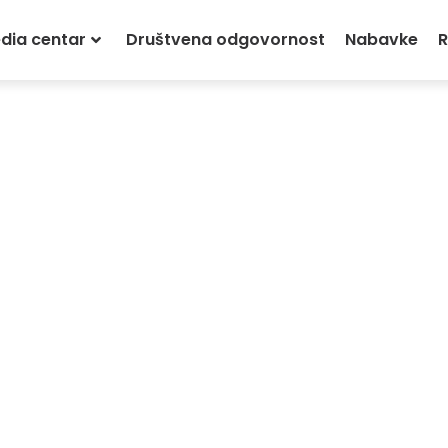
dia centar
Društvena odgovornost
Nabavke
R