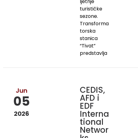
ljetnje
turističke
sezone.
Transforma
torska
stanica
“Tivat”
predstavlja
CEDIS,
Jun
AFD i
05
EDF
Interna
2026
tional
Networ