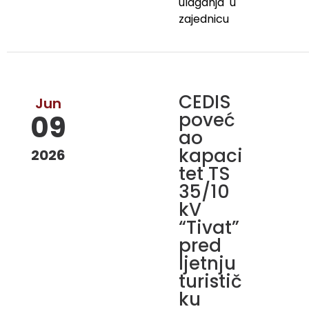
ulaganja u
zajednicu
CEDIS
Jun
poveć
09
ao
kapaci
2026
tet TS
35/10
kV
“Tivat”
pred
ljetnju
turistič
ku