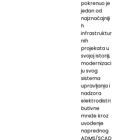
pokrenuo je
jedan od
najznačajniji
h
infrastruktur
nih
projekata u
svojoj istoriji,
modernizaci
ju svog
sistema
upravljanja i
nadzora
elektrodistri
butivne
mreže kroz
uvođenje
naprednog
ADMS/SCAD