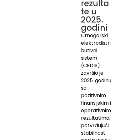
rezulta
te u
2025.
godini
Crnogorski
elektrodistri
butivni
sistem
(CEDIS)
završio je
2025. godinu
sa
pozitivnim
finansijskim i
operativnim
rezultatima,
potvrđujući
stabilnost