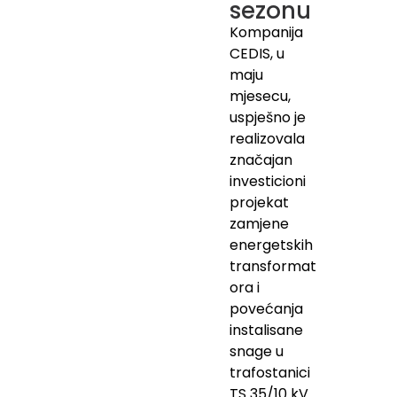
sezonu
Kompanija
CEDIS, u
maju
mjesecu,
uspješno je
realizovala
značajan
investicioni
projekat
zamjene
energetskih
transformat
ora i
povećanja
instalisane
snage u
trafostanici
TS 35/10 kV