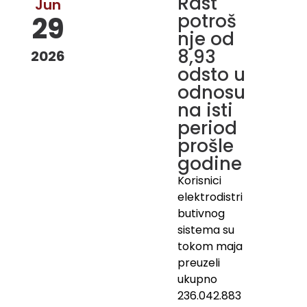
Rast
Jun
potroš
29
nje od
8,93
2026
odsto u
odnosu
na isti
period
prošle
godine
Korisnici
elektrodistri
butivnog
sistema su
tokom maja
preuzeli
ukupno
236.042.883