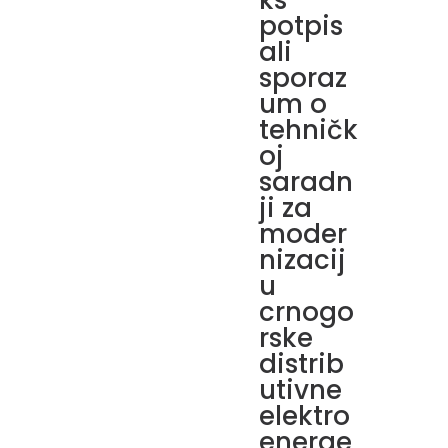
ks
potpis
ali
sporaz
um o
tehničk
oj
saradn
ji za
moder
nizacij
u
crnogo
rske
distrib
utivne
elektro
energe