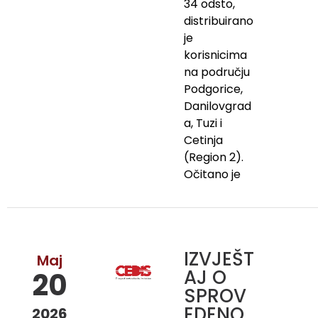
34 odsto,
distribuirano
je
korisnicima
na području
Podgorice,
Danilovgrad
a, Tuzi i
Cetinja
(Region 2).
Očitano je
IZVJEŠT
Maj
AJ O
20
SPROV
EDENO
2026