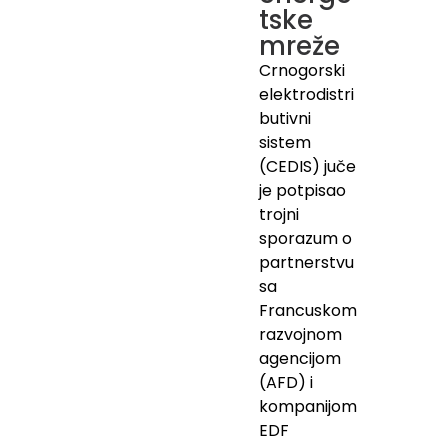
tske
mreže
Crnogorski
elektrodistri
butivni
sistem
(CEDIS) juče
je potpisao
trojni
sporazum o
partnerstvu
sa
Francuskom
razvojnom
agencijom
(AFD) i
kompanijom
EDF