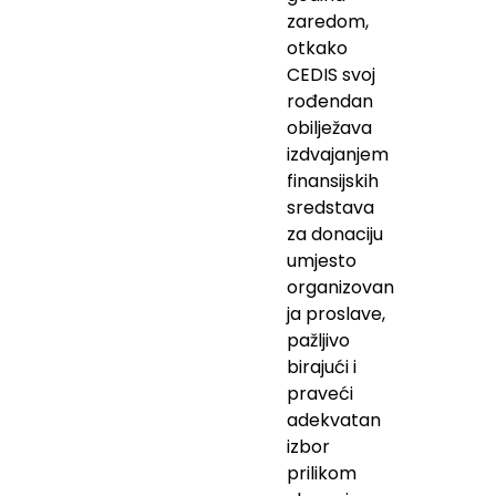
zaredom,
otkako
CEDIS svoj
rođendan
obilježava
izdvajanjem
finansijskih
sredstava
za donaciju
umjesto
organizovan
ja proslave,
pažljivo
birajući i
praveći
adekvatan
izbor
prilikom