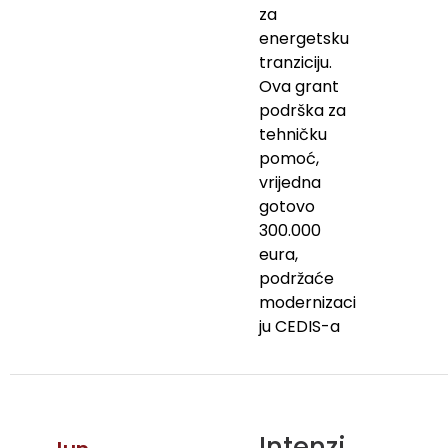
za
energetsku
tranziciju.
Ova grant
podrška za
tehničku
pomoć,
vrijedna
gotovo
300.000
eura,
podržaće
modernizaci
ju CEDIS-a
Intenzi