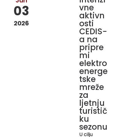
Jun
vne
03
aktivn
osti
2026
CEDIS-
a na
pripre
mi
elektro
energe
tske
mreže
za
ljetnju
turistič
ku
sezonu
U cilju