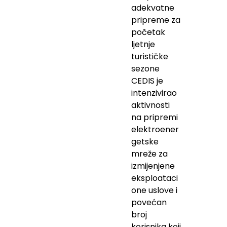
adekvatne
pripreme za
početak
ljetnje
turističke
sezone
CEDIS je
intenzivirao
aktivnosti
na pripremi
elektroener
getske
mreže za
izmijenjene
eksploataci
one uslove i
povećan
broj
korisnika koji