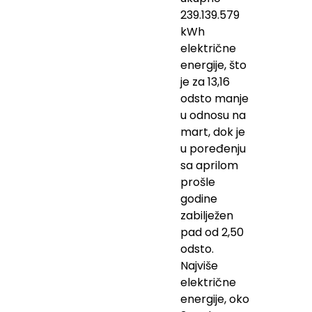
239.139.579
kWh
električne
energije, što
je za 13,16
odsto manje
u odnosu na
mart, dok je
u poređenju
sa aprilom
prošle
godine
zabilježen
pad od 2,50
odsto.
Najviše
električne
energije, oko