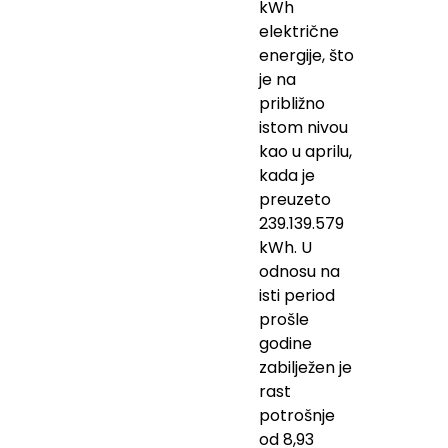
kWh
električne
energije, što
je na
približno
istom nivou
kao u aprilu,
kada je
preuzeto
239.139.579
kWh. U
odnosu na
isti period
prošle
godine
zabilježen je
rast
potrošnje
od 8,93