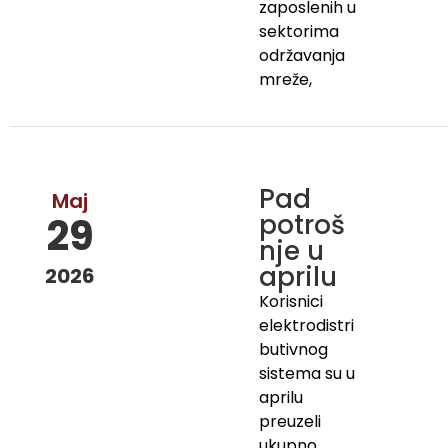
zaposlenih u
sektorima
održavanja
mreže,
Pad
Maj
potroš
29
nje u
aprilu
2026
Korisnici
elektrodistri
butivnog
sistema su u
aprilu
preuzeli
ukupno