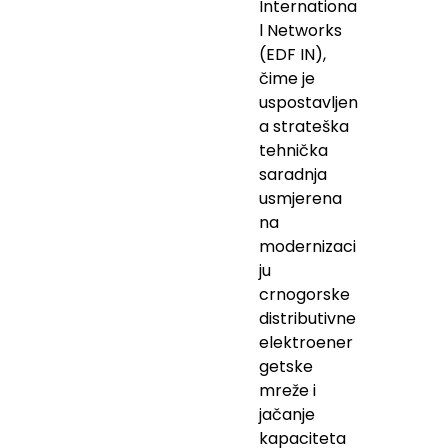
Internationa
l Networks
(EDF IN),
čime je
uspostavljen
a strateška
tehnička
saradnja
usmjerena
na
modernizaci
ju
crnogorske
distributivne
elektroener
getske
mreže i
jačanje
kapaciteta