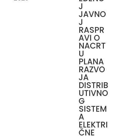
J
JAVNO
J
RASPR
AVI O
NACRT
U
PLANA
RAZVO
JA
DISTRIB
UTIVNO
G
SISTEM
A
ELEKTRI
ČNE